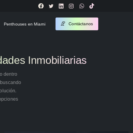
Contáctanos
Penthouses en Miami
ades Inmobiliarias
o dentro
é buscando
olución.
 opciones