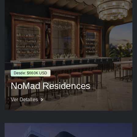
Desde: $660K USD
NoMad Residences
Ver Detalles