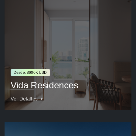
Desde: $600K USD
Vida Residences
Ver Detalles