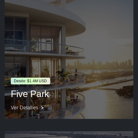
Desde: $1.4M USD
Five Park
Ver Detalles