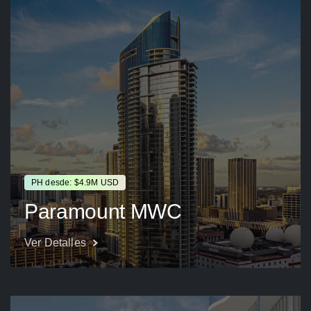
PH desde: $4.9M USD
Paramount MWC
Ver Detalles