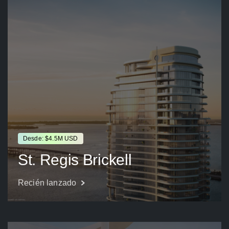
Desde: $4.5M USD
St. Regis Brickell
Recién lanzado