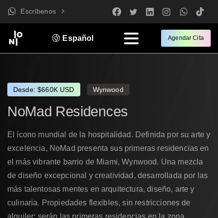
Escríbenos
Español
Agendar Cita
Desde: $660K USD
Wynwood
NoMad
Residences
El ícono mundial de la hospitalidad. Definida por su arte y
excelencia, NoMad presenta sus primeras residencias en
el más vibrante barrio de Miami, Wynwood. Una mezcla
de diseño excepcional y creatividad, desarrollada por las
más talentosas mentes en arquitectura, diseño, arte y
culinaria. Propiedades flexibles, sin restricciones de
alquiler; serán las primeras residencias en la zona