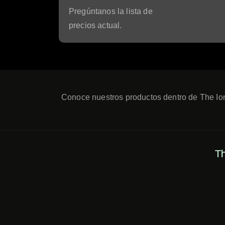
Pregúntanos la lista de
precios actual.
Conoce nuestros productos dentro de The Io
Th