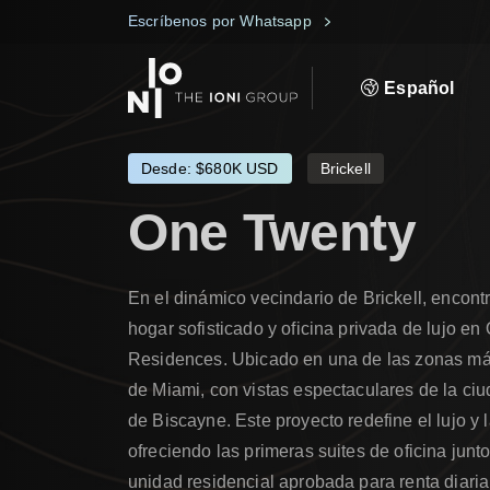
Escríbenos por Whatsapp
Español
Desde: $680K USD
Brickell
One
Twenty
En el dinámico vecindario de Brickell, encont
hogar sofisticado y oficina privada de lujo e
Residences. Ubicado en una de las zonas más
de Miami, con vistas espectaculares de la ciu
de Biscayne. Este proyecto redefine el lujo y l
ofreciendo las primeras suites de oficina junt
unidad residencial aprobada para renta diaria