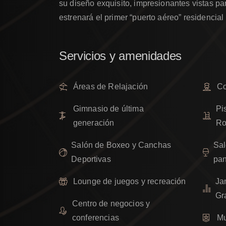
su diseño exquisito, impresionantes vistas pa
estrenará el primer “puerto aéreo” residencia
Servicios
y
amenidades
Áreas de Relajación
Co
Gimnasio de última
Pi
generación
Ro
Salón de Boxeo y Canchas
Sal
Deportivas
pan
Lounge de juegos y recreación
Ja
Gr
Centro de negocios y
conferencias
M