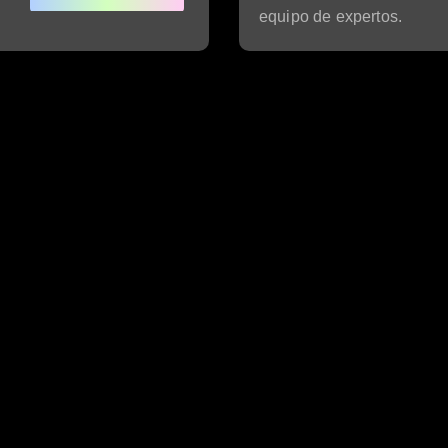
equipo de expertos.
ni Group:
e Ioni Group es la solución 360º para Inversionis
Internacionales.