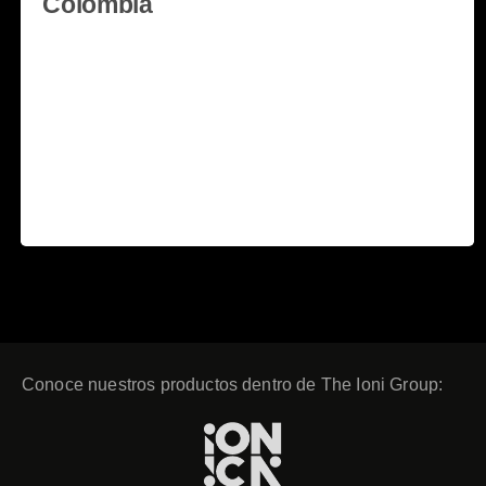
Colombia
El pasado 11 al 13 de diciembre, se dieron cita 84
golfistas en Colombia, en un exclusivo torneo de
golf presentado por THE IONI GROUP, liderado por
One Putt Colombia y OPC Tour. One Putt Colombia
es un canal de medios...
Read more
14 febrero, 2020
Conoce nuestros productos dentro de The Ioni Group: