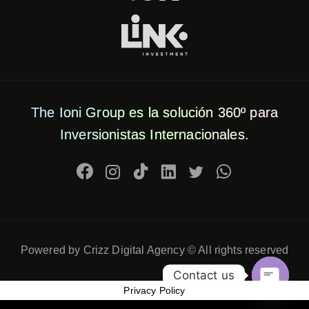
The Ioni Group es la solución 360º para
Inversionistas Internacionales.
Powered by Crizz Digital Agency © All rights reserved
Contact us
Privacy Policy
Open c