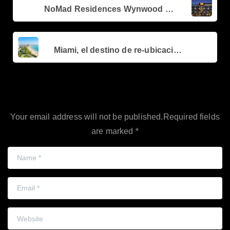
Previous post
Reading
NoMad Residences Wynwood – Actualización de Obra
Next post
Miami, el destino de re-ubicación en el Verano
Leave a Reply
Your email address will not be published.Required fields
are marked *
Name
*
Email
*
Website