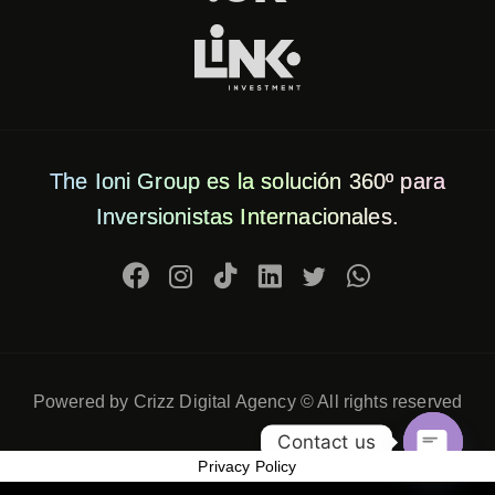
The Ioni Group es la solución 360º para
Inversionistas Internacionales.
Powered by Crizz Digital Agency © All rights reserved
Contact us
Privacy Policy
Open c